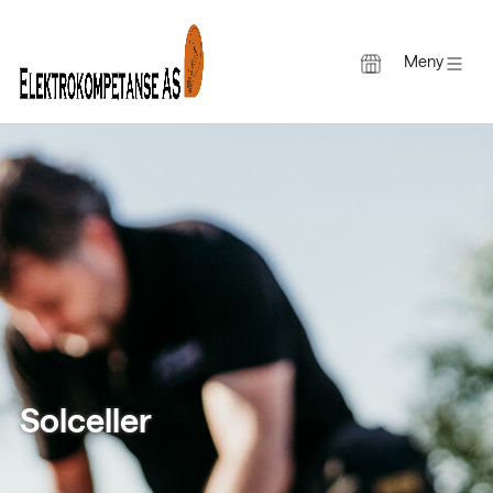
Meny
Gå
til
innholdet
Solceller