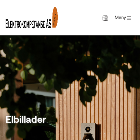
Meny
Gå
til
innholdet
Elbillader