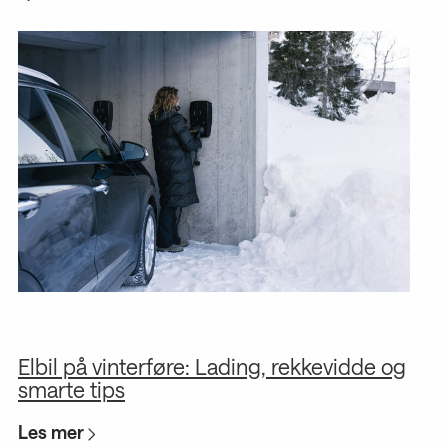
Elbil på vinterføre: Lading, rekkevidde og
G
smarte tips
s
Les mer
L