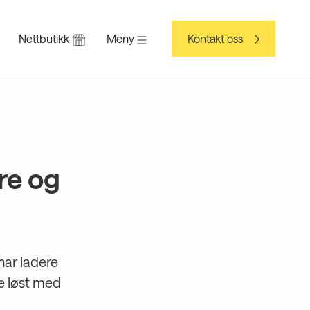
Nettbutikk
Meny
Kontakt oss
ere og
 har ladere
te løst med