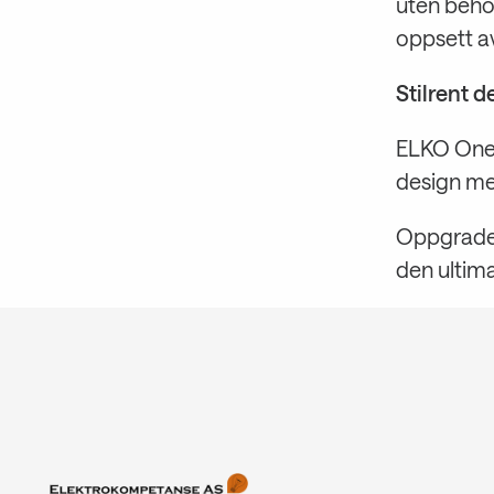
uten behov
oppsett av
Stilrent 
ELKO One-
design med
Oppgrader
den ultim