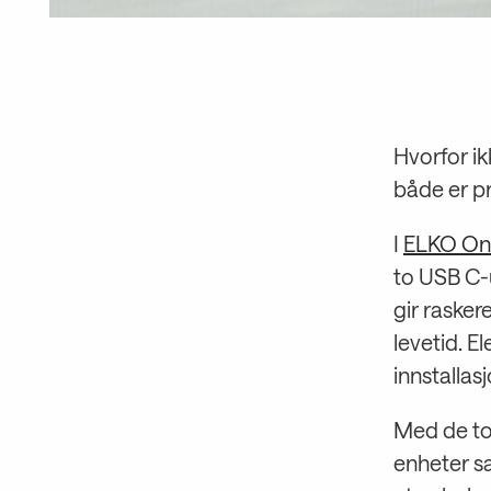
Hvorfor ik
både er pr
I
ELKO On
to USB C-
gir rasker
levetid. E
innstallasj
Med de to 
enheter s