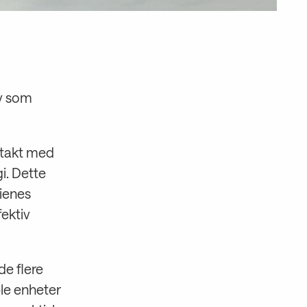
iv som
ntakt med
i. Dette
rienes
fektiv
de flere
le enheter