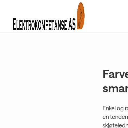
Gå
til
innholdet
Farve
smar
Enkel og r
en tendens
skjøteledn