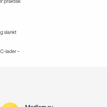
r praktisk
g slankt
C-lader –